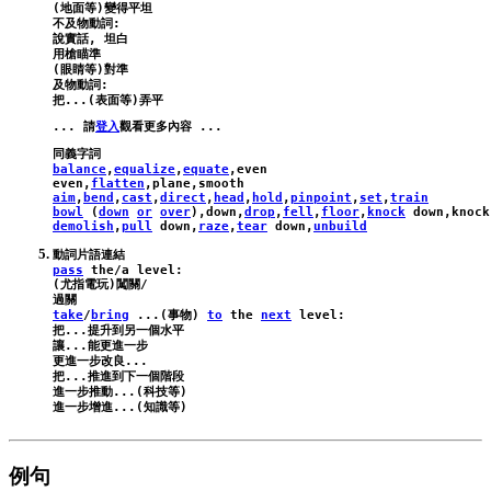
(地面等)變得平坦

不及物動詞:

說實話, 坦白

用槍瞄準

(眼睛等)對準

及物動詞:

... 請
登入
balance
,
equalize
,
equate
,
even
even
,
flatten
,
plane
,
smooth
aim
,
bend
,
cast
,
direct
,
head
,
hold
,
pinpoint
,
set
,
train
bowl
 (
down
or
over
),
down
,
drop
,
fell
,
floor
,
knock
down
,
knock
demolish
,
pull
down
,
raze
,
tear
down
,
unbuild
pass
the
/
a
level
:
(尤指電玩)闖關/

take
/
bring
 ...(事物) 
to
the
next
level
:
把...提升到另一個水平

讓...能更進一步

更進一步改良...

把...推進到下一個階段

進一步推動...(科技等)

例句