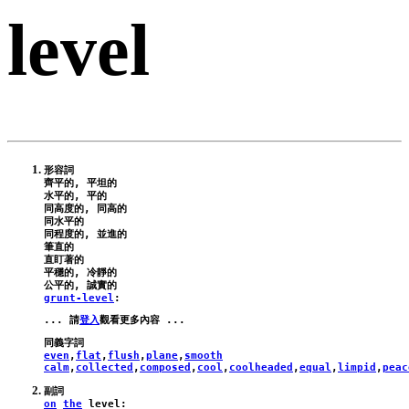
level
形容詞

齊平的, 平坦的

水平的, 平的

同高度的, 同高的

同水平的

同程度的, 並進的

筆直的

直盯著的

平穩的, 冷靜的

grunt-level
:
... 請
登入
even
,
flat
,
flush
,
plane
,
smooth
calm
,
collected
,
composed
,
cool
,
coolheaded
,
equal
,
limpid
,
peac
on
the
level
: