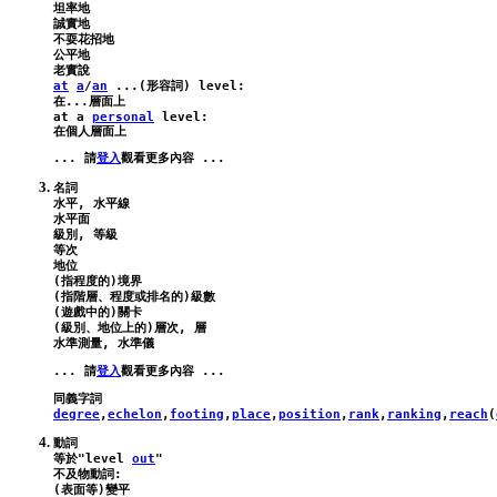
坦率地

誠實地

不耍花招地

公平地

at
a
/
an
 ...(形容詞) 
level
:
at
a
personal
level
:
... 請
登入
名詞

水平, 水平線

水平面

級別, 等級

等次

地位

(指程度的)境界

(指階層、程度或排名的)級數

(遊戲中的)關卡

(級別、地位上的)層次, 層

... 請
登入
degree
,
echelon
,
footing
,
place
,
position
,
rank
,
ranking
,
reach
(
動詞

等於"
level
out
"
不及物動詞:

(表面等)變平
