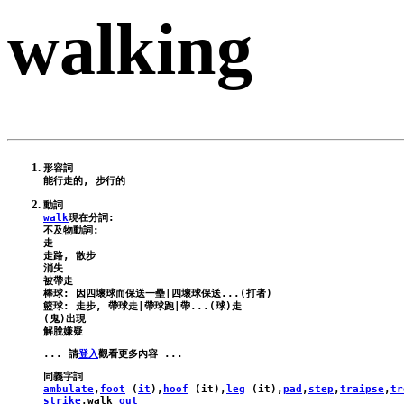
walking
形容詞

walk
現在分詞:

不及物動詞:

走

走路, 散步

消失

被帶走

棒球: 因四壞球而保送一壘|四壞球保送...(打者)

籃球: 走步, 帶球走|帶球跑|帶...(球)走

(鬼)出現

... 請
登入
ambulate
,
foot
 (
it
),
hoof
 (
it
),
leg
 (
it
),
pad
,
step
,
traipse
,
tr
strike
,
walk
out