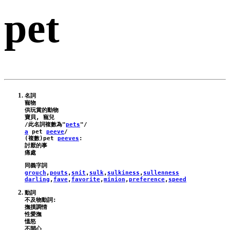
pet
名詞

寵物

供玩賞的動物

寶貝, 寵兒

/此名詞複數為"
pets
a
pet
peeve
/
(複數)
pet
peeves
:
討厭的事

grouch
,
pouts
,
snit
,
sulk
,
sulkiness
,
sullenness
darling
,
fave
,
favorite
,
minion
,
preference
,
speed
動詞

不及物動詞:

撫摸調情

性愛撫

慍怒

不開心
