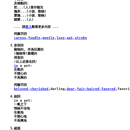
及物動詞:

把...(人)當作寵兒

撫弄...(小孩、動物)

愛撫...(小孩、動物)

... 請
登入
caress
,
fondle
,
gentle
,
love
,
pat
,
stroke
形容詞

寵物的, 作為玩賞的

(寵物等)親暱的

得意的

in
a
pet
:
生氣的

不開心的

beloved
,
cherished
,
darling
,
dear
,
fair-haired
,
favored
,
favori
in
a
pet
:
一氣之下

情緒不佳地

生氣地

不開心地

縮寫
