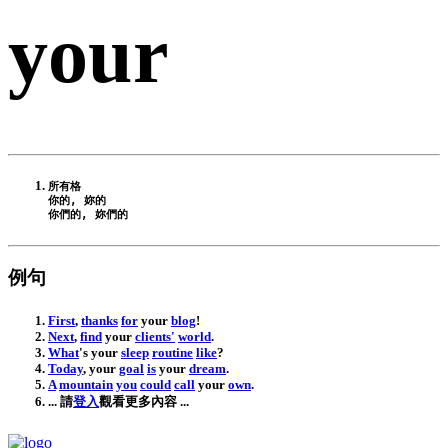
your
所有格

你的, 妳的

例句
First
,
thanks
for
your
blog
!
Next
,
find
your
clients
'
world
.
What
's
your
sleep
routine
like
?
Today
,
your
goal
is
your
dream
.
A
mountain
you
could
call
your
own
.
... 請
登入
觀看更多內容 ...