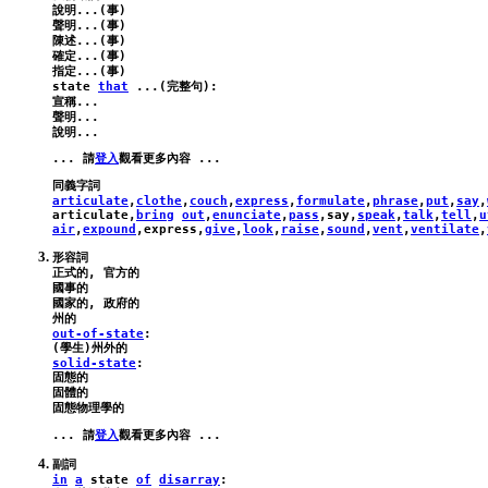
說明...(事)

聲明...(事)

陳述...(事)

確定...(事)

state
that
 ...(完整句):
宣稱...

聲明...

... 請
登入
articulate
,
clothe
,
couch
,
express
,
formulate
,
phrase
,
put
,
say
,
articulate
,
bring
out
,
enunciate
,
pass
,
say
,
speak
,
talk
,
tell
,
u
air
,
expound
,
express
,
give
,
look
,
raise
,
sound
,
vent
,
ventilate
,
形容詞

正式的, 官方的

國事的

國家的, 政府的

out-of-state
:
solid-state
:
固態的

固體的

... 請
登入
in
a
state
of
disarray
: