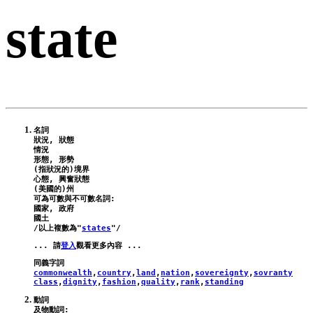
state
名詞

狀況, 狀態

情況

形態, 形勢

(指狀況的)境界

心態, 興奮狀態

(美國的)州

可為可數與不可數名詞:

國家, 政府

國土

/以上複數為"
states
... 請
登入
commonwealth
,
country
,
land
,
nation
,
sovereignty
,
sovranty
class
,
dignity
,
fashion
,
quality
,
rank
,
standing
動詞

及物動詞:
