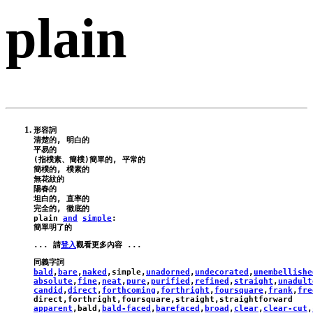
plain
形容詞

清楚的, 明白的

平易的

(指樸素、簡樸)簡單的, 平常的

簡樸的, 樸素的

無花紋的

陽春的

坦白的, 直率的

plain
and
simple
:
... 請
登入
bald
,
bare
,
naked
,
simple
,
unadorned
,
undecorated
,
unembellishe
absolute
,
fine
,
neat
,
pure
,
purified
,
refined
,
straight
,
unadult
candid
,
direct
,
forthcoming
,
forthright
,
foursquare
,
frank
,
fre
direct
,
forthright
,
foursquare
,
straight
,
straightforward
apparent
,
bald
,
bald-faced
,
barefaced
,
broad
,
clear
,
clear-cut
,