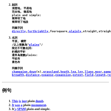
副詞

清楚地, 平易地

plain
and
simple
:
簡單明了地

directly
,
forthrightly
,
foursquare
,
plainly
,
straight
,
straigh
名詞

平原, 曠野

/以上複數為"
plains
"/

限定不可數名詞:

針織的平針

通常為複數
plains
:

平紋布

champaign
,
down
(
s
),
grassland
,
heath
,
lea
,
ley
,
llano
,
moor
,
pamp
breadth
,
distance
,
expanse
,
expansion
,
extent
,
field
,
length
,
re
例句
This
is
just
plain
dumb
.
It
was
a
plain
monument
.
It
's
SPAM
plain
and
simple
.