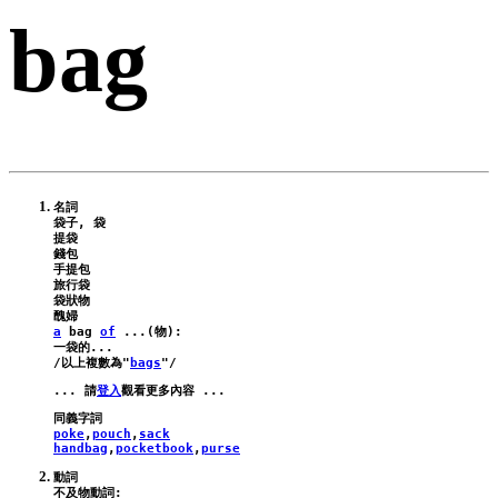
bag
名詞

袋子, 袋

提袋

錢包

手提包

旅行袋

袋狀物

a
bag
of
 ...(物):
一袋的...

/以上複數為"
bags
... 請
登入
poke
,
pouch
,
sack
handbag
,
pocketbook
,
purse
動詞

不及物動詞:
