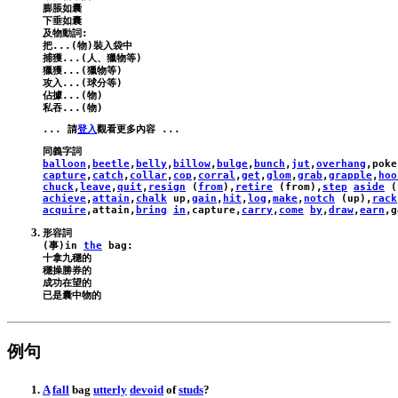
膨脹如囊

下垂如囊

及物動詞:

把...(物)裝入袋中

捕獲...(人、獵物等)

獵獲...(獵物等)

攻入...(球分等)

佔據...(物)

... 請
登入
balloon
,
beetle
,
belly
,
billow
,
bulge
,
bunch
,
jut
,
overhang
,
poke
capture
,
catch
,
collar
,
cop
,
corral
,
get
,
glom
,
grab
,
grapple
,
hoo
chuck
,
leave
,
quit
,
resign
 (
from
),
retire
 (
from
),
step
aside
 (
achieve
,
attain
,
chalk
up
,
gain
,
hit
,
log
,
make
,
notch
 (
up
),
rack
acquire
,
attain
,
bring
in
,
capture
,
carry
,
come
by
,
draw
,
earn
,
g
形容詞

(事)
in
the
bag
:
十拿九穩的

穩操勝券的

成功在望的

例句
A
fall
bag
utterly
devoid
of
studs
?