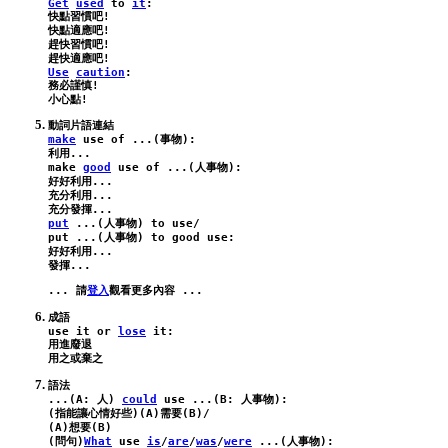
Get
used
to
it
:

快點習慣吧!

快點適應吧!

趕快習慣吧!

Use
caution
:
務必謹慎!

make
use
of
 ...(事物):
make
good
use
of
 ...(人事物):
好好利用...

充分利用...

put
 ...(人事物) 
to
use
/
put
 ...(人事物) 
to
good
use
:
好好利用...

... 請
登入
use
it
or
lose
it
:
用進廢退

語法

...(
A
: 人) 
could
use
 ...(
B
: 人事物):
(指能讓心情好些)(
A
)需要(
B
)/

(
A
)想要(
B
)

(問句)
What
use
is
/
are
/
was
/
were
 ...(人事物):