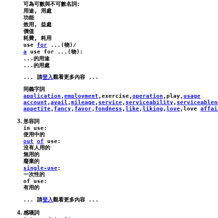
可為可數與不可數名詞:

用途, 用處

功能

效用, 益處

價值

use
for
 ...(物)/
a
use
for
 ...(物):
...的用途

... 請
登入
application
,
employment
,
exercise
,
operation
,
play
,
usage
account
,
avail
,
mileage
,
service
,
serviceability
,
serviceablen
appetite
,
fancy
,
favor
,
fondness
,
like
,
liking
,
love
,
love
affai
in
use
:
out
of
use
:
沒有人用的

無用的

single-use
:
of
use
:
... 請
登入