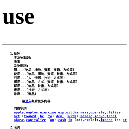
use
動詞

不及物動詞:

吸毒

及物動詞:

用...(物品、場地、資源、技術、方式等)

使用...(物品、場地、資源、技術、方式等)

利用...(人、情形、技術、方式等)

運用...(物品、方式、資源、技術、方式等)

採用...(物品、技術、方式等)

應用...(技術、方式等)

... 請
登入
apply
,
employ
,
exercise
,
exploit
,
harness
,
operate
,
utilize
act
 (
toward
),
be
 (
to
),
deal
 (
with
),
handle
,
serve
,
treat
abuse
,
capitalize
 (
on
),
cash
in
 (
on
),
exploit
,
impose
 (
on
or
名詞
