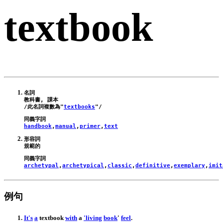
textbook
名詞

教科書, 課本

/此名詞複數為"
textbooks
handbook
,
manual
,
primer
,
text
形容詞

archetypal
,
archetypical
,
classic
,
definitive
,
exemplary
,
imit
例句
It
's
a
textbook
with
a
'living
book
'
feel
.