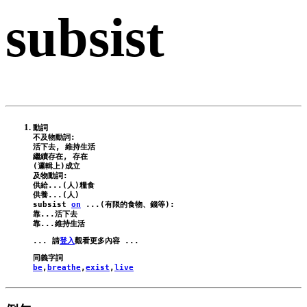
subsist
動詞

不及物動詞:

活下去, 維持生活

繼續存在, 存在

(邏輯上)成立

及物動詞:

供給...(人)糧食

subsist
on
 ...(有限的食物、錢等):
靠...活下去

... 請
登入
be
,
breathe
,
exist
,
live