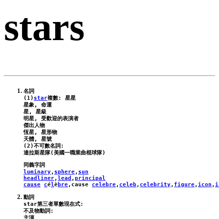
stars
名詞

(
1
)
star
複數: 星星

星象, 命運

星, 星級

明星, 受歡迎的表演者

傑出人物

恆星, 星形物

天體, 星號

(
2
)不可數名詞:

luminary
,
sphere
,
sun
headliner
,
lead
,
principal
cause
c
é
l
è
bre
,
cause
celebre
,
celeb
,
celebrity
,
figure
,
icon
,
i
star
第三者單數現在式:

不及物動詞:

主演
