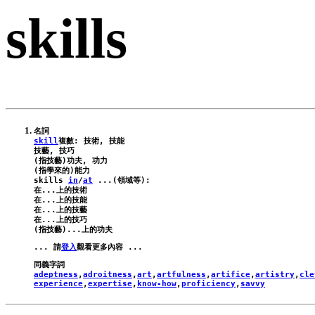
skills
skill
複數: 技術, 技能

技藝, 技巧

(指技藝)功夫, 功力

skills
in
/
at
 ...(領域等):
在...上的技術

在...上的技能

在...上的技藝

在...上的技巧

... 請
登入
adeptness
,
adroitness
,
art
,
artfulness
,
artifice
,
artistry
,
cle
experience
,
expertise
,
know-how
,
proficiency
,
savvy