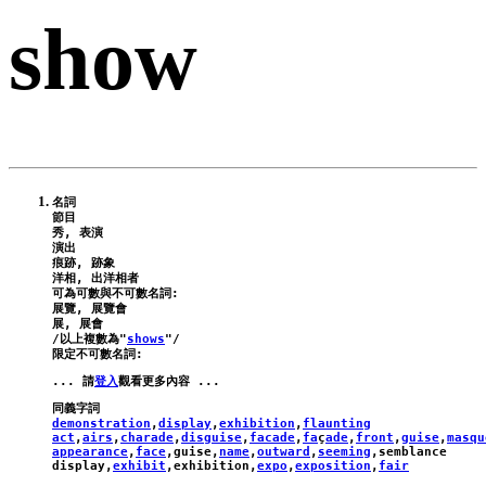
show
名詞

節目

秀, 表演

演出

痕跡, 跡象

洋相, 出洋相者

可為可數與不可數名詞:

展覽, 展覽會

展, 展會

/以上複數為"
shows
"/

... 請
登入
demonstration
,
display
,
exhibition
,
flaunting
act
,
airs
,
charade
,
disguise
,
facade
,
fa
ç
ade
,
front
,
guise
,
masqu
appearance
,
face
,
guise
,
name
,
outward
,
seeming
,
semblance
display
,
exhibit
,
exhibition
,
expo
,
exposition
,
fair