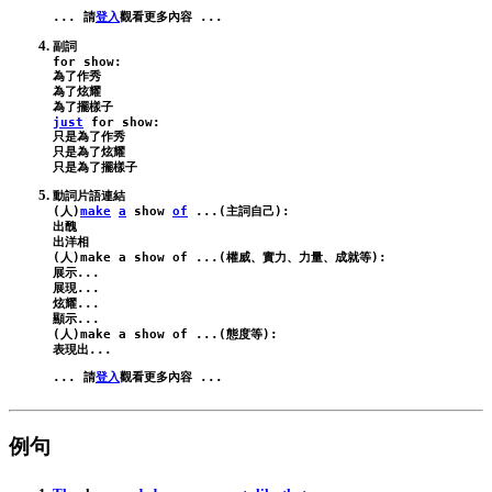
... 請
登入
for
show
:
為了作秀

為了炫耀

just
for
show
:
只是為了作秀

只是為了炫耀

動詞片語連結

(人)
make
a
show
of
 ...(主詞自己):
出醜

出洋相

(人)
make
a
show
of
 ...(權威、實力、力量、成就等):
展示...

展現...

炫耀...

顯示...

(人)
make
a
show
of
 ...(態度等):
... 請
登入
例句