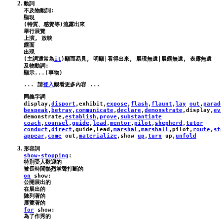
動詞

不及物動詞:

顯現

(特質、感覺等)流露出來

舉行展覽

上演, 放映

露面

出現

(主詞通常為
it
)顯而易見, 明顯|看得出來, 展現無遺|展露無遺, 表露無遺

及物動詞:

... 請
登入
display
,
disport
,
exhibit
,
expose
,
flash
,
flaunt
,
lay
out
,
parad
bespeak
,
betray
,
communicate
,
declare
,
demonstrate
,
display
,
ev
demonstrate
,
establish
,
prove
,
substantiate
coach
,
counsel
,
guide
,
lead
,
mentor
,
pilot
,
shepherd
,
tutor
conduct
,
direct
,
guide
,
lead
,
marshal
,
marshall
,
pilot
,
route
,
st
appear
,
come
out
,
materialize
,
show
up
,
turn
up
,
unfold
show-stopping
:
特別受人歡迎的

on
show
:
公開展出的

在展出的

陳列著的

for
show
: