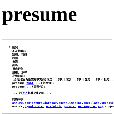
presume
動詞

不及物動詞:

設想, 猜想

相信

推測

認為

擅自行為

越權, 放肆

及物動詞:

presume
that
 ...(完整句)/
presume
 ...(完整句):
... 請
登入
assume
,
conjecture
,
daresay
,
guess
,
imagine
,
speculate
,
suppose
assume
,
hypothesize
,
postulate
,
premise
,
presuppose
,
say
,
suppo