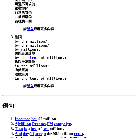
可遇不可求的

很難得的

非常稀有的

非常稀罕的

... 請
登入
by
the
million
/
by
the
millions
by
millions
:

by
the
tens
of
millions
:

in
the
millions
:

有數百萬

in
the
tens
of
millions
... 請
登入
例句
It
earned
her
$
2
million
.
A
Million
Dreams
.
TM
campaign
.
That
is
a
loss
of
two
million
.
And
they
'll
accept
the
$
85
million
error
.