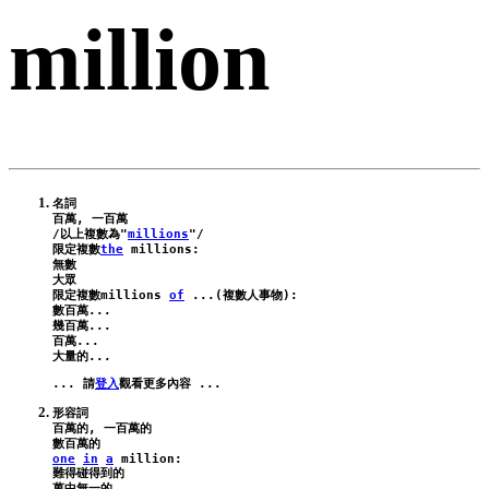
million
名詞

百萬, 一百萬

/以上複數為"
millions
"/

限定複數
the
millions
:

無數

大眾

限定複數
millions
of
 ...(複數人事物):

數百萬...

幾百萬...

百萬...

... 請
登入
形容詞

百萬的, 一百萬的

one
in
a
million
:
難得碰得到的

萬中無一的
