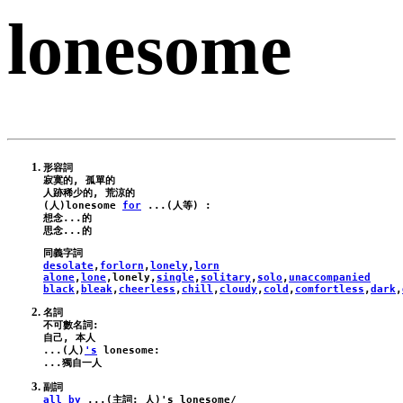
lonesome
形容詞

寂寞的, 孤單的

人跡稀少的, 荒涼的

(人)
lonesome
for
 ...(人等) :
想念...的

desolate
,
forlorn
,
lonely
,
lorn
alone
,
lone
,
lonely
,
single
,
solitary
,
solo
,
unaccompanied
black
,
bleak
,
cheerless
,
chill
,
cloudy
,
cold
,
comfortless
,
dark
,
名詞

不可數名詞:

自己, 本人

...(人)
's
lonesome
:
all
by
 ...(主詞: 人)
's
lonesome
/