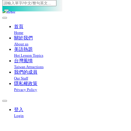
Toggle navigation
首頁
Home
關於我們
About us
美語熱題
Hot Lesson Topics
台灣風情
Taiwan Attractions
我們的成員
Our Staff
隱私權政策
Privacy Policy
登入
Login