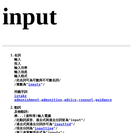
input
名詞

輸入

投入

輸入功率

輸入信息

輸入程式

/此名詞可為可數與不可數名詞/

/複數為"
inputs
intake
admonishment
,
admonition
,
advice
,
counsel
,
guidance
動詞

及物動詞:

將...(資料等)輸入電腦

/此動詞原形、過去式與過去分詞皆為"
input
"/
/過去式與過去分詞亦可為"
inputted
"/

/現在分詞為"
inputting
"/

/第三者單數現在式為"
inputs