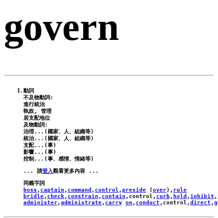
govern
動詞

不及物動詞:

進行統治

執政, 管理

居支配地位

及物動詞:

治理...(國家、人、組織等)

統治...(國家、人、組織等)

支配...(事)

影響...(事)

... 請
登入
boss
,
captain
,
command
,
control
,
preside
 (
over
),
rule
bridle
,
check
,
constrain
,
contain
,
control
,
curb
,
hold
,
inhibit
,
administer
,
administrate
,
carry
on
,
conduct
,
control
,
direct
,
g