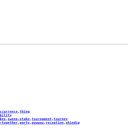
ccurrence
,
thing
bility
kes
,
sweep-stake
,
tournament
,
tourney
-together
,
party
,
powwow
,
reception
,
shindig