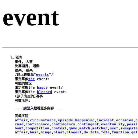
event
名詞

事件, 大事

比賽項目, 活動

結果, 後果

/以上複數為"
events
"/

限定單數
the
event
:
可能的情況

限定單數
the
happy
event
/
限定單數
the
blessed
event
:
(孩子出生的)喜事

... 請
登入
affair
,
circumstance
,
episode
,
happening
,
incident
,
occasion
,
o
case
,
contingence
,
contingency
,
contingent
,
eventuality
,
possi
bout
,
competition
,
contest
,
game
,
match
,
matchup
,
meet
,
sweepsta
affair
,
bash
,
binge
,
blast
,
blowout
,
do
,
fete
,
f
ê
te
,
function
,
get