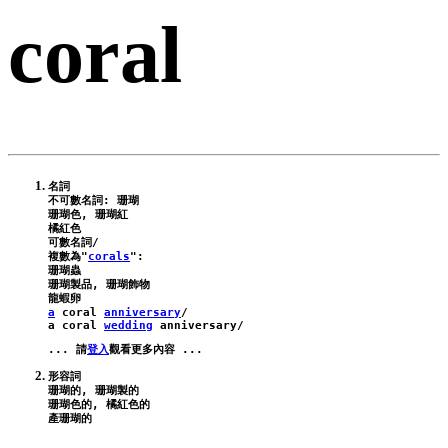
coral
名詞

不可數名詞: 珊瑚

珊瑚色, 珊瑚紅

橘紅色

可數名詞/

複數為"
corals
":

珊瑚蟲

珊瑚製品, 珊瑚飾物

a
coral
anniversary
/
a
coral
wedding
anniversary
/
... 請
登入
形容詞

珊瑚的, 珊瑚製的

珊瑚色的, 橘紅色的
