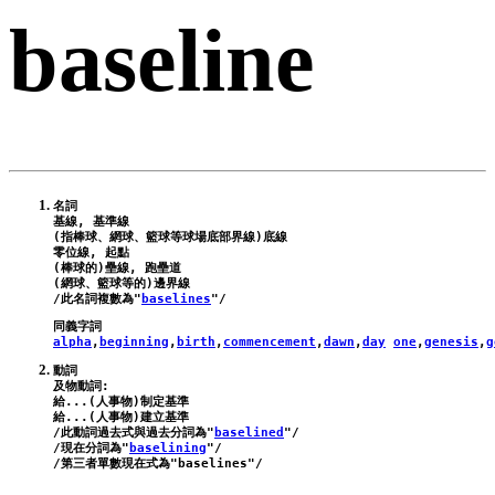
baseline
名詞

基線, 基準線

(指棒球、網球、籃球等球場底部界線)底線

零位線, 起點

(棒球的)壘線, 跑壘道

(網球、籃球等的)邊界線

/此名詞複數為"
baselines
alpha
,
beginning
,
birth
,
commencement
,
dawn
,
day
one
,
genesis
,
g
動詞

及物動詞:

給...(人事物)制定基準

給...(人事物)建立基準

/此動詞過去式與過去分詞為"
baselined
"/

/現在分詞為"
baselining
"/

/第三者單數現在式為"
baselines